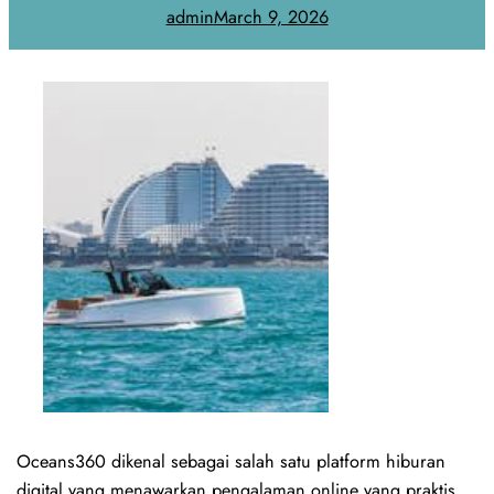
admin
March 9, 2026
Oceans360 dikenal sebagai salah satu platform hiburan
digital yang menawarkan pengalaman online yang praktis