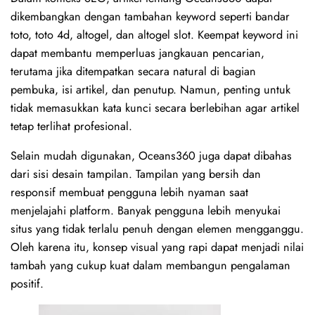
dikembangkan dengan tambahan keyword seperti bandar
toto, toto 4d, altogel, dan altogel slot. Keempat keyword ini
dapat membantu memperluas jangkauan pencarian,
terutama jika ditempatkan secara natural di bagian
pembuka, isi artikel, dan penutup. Namun, penting untuk
tidak memasukkan kata kunci secara berlebihan agar artikel
tetap terlihat profesional.
Selain mudah digunakan, Oceans360 juga dapat dibahas
dari sisi desain tampilan. Tampilan yang bersih dan
responsif membuat pengguna lebih nyaman saat
menjelajahi platform. Banyak pengguna lebih menyukai
situs yang tidak terlalu penuh dengan elemen mengganggu.
Oleh karena itu, konsep visual yang rapi dapat menjadi nilai
tambah yang cukup kuat dalam membangun pengalaman
positif.