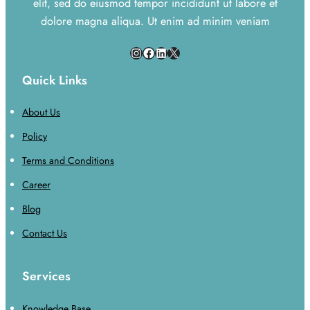
elit, sed do eiusmod tempor incididunt ut labore et
dolore magna aliqua. Ut enim ad minim veniam
Instagram
Facebook
LinkedIn
X
Quick Links
About Us
Policy
Terms and Conditions
Career
Blog
Contact Us
Services
Knowledge Base