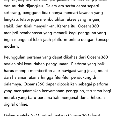
dan mudah dijangkau. Dalam era serba cepat seperti
sekarang, pengguna tidak hanya mencari layanan yang
lengkap, tetapi juga membutuhkan akses yang ringan,
stabil, dan tidak menyulitkan. Karena itu, Oceans360
menjadi pembahasan yang menarik bagi pengguna yang
ingin mengenal lebih jauh platform online dengan konsep
modern.
Keunggulan pertama yang dapat dibahas dari Oceans360
adalah sisi kemudahan penggunaan. Platform yang baik
harus mampu memberikan alur navigasi yang jelas, mulai
dari halaman utama hingga fitur-fitur pendukung di
dalamnya. Oceans360 dapat diposisikan sebagai platform
yang mengutamakan kenyamanan pengguna, terutama bagi
mereka yang baru pertama kali mengenal dunia hiburan
digital online.
Dalam konteks SEO, artikel tentang Oceans360 dapat