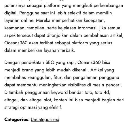
potensinya sebagai platform yang mengikuti perkembangan
digital. Pengguna saat ini lebih selektif dalam memilih
layanan online. Mereka memperhatikan kecepatan,
keamanan, tampilan, serta kejelasan informasi. Jika semua
aspek tersebut dapat ditonjolkan dalam pembahasan artikel,
Oceans360 akan terlihat sebagai platform yang serius
dalam memberikan layanan terbaik.
Dengan pendekatan SEO yang rapi, Oceans360 bisa
menjadi brand yang lebih mudah dikenali. Artikel yang
membahas keunggulan, fitur, dan pengalaman pengguna
dapat membantu meningkatkan visibilitas di mesin pencari.
Ditambah penggunaan keyword bandar toto, toto 4d,
altogel, dan altogel slot, konten ini bisa menjadi bagian dari
strategi optimasi yang efektif.
Categories
:
Uncategorized