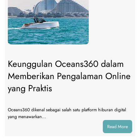
S17
dan
Tim
yang
Berpe
Melaj
Jauh
Keunggulan Oceans360 dalam
Memberikan Pengalaman Online
yang Praktis
Oceans360 dikenal sebagai salah satu platform hiburan digital
yang menawarkan…
:
Read More
Keung
Ocean