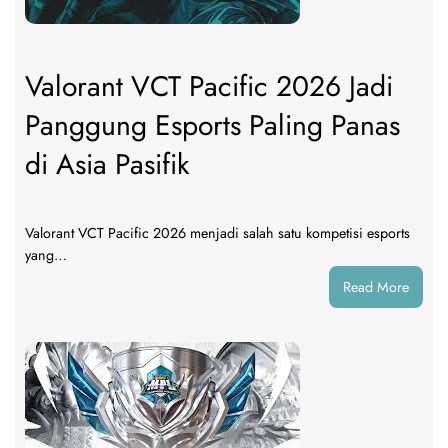
Valorant VCT Pacific 2026 Jadi
Panggung Esports Paling Panas
di Asia Pasifik
Valorant VCT Pacific 2026 menjadi salah satu kompetisi esports
yang…
:
Read More
Valora
VCT
Pacifi
2026
Jadi
Pangg
Esport