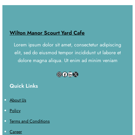
dalam
Membe
Penga
Onlin
Wilton Manor Scourt Yard Cafe
yang
Praktis
Lorem ipsum dolor sit amet, consectetur adipiscing
elit, sed do eiusmod tempor incididunt ut labore et
dolore magna aliqua. Ut enim ad minim veniam
Instagram
Facebook
LinkedIn
X
Quick Links
About Us
Policy
Terms and Conditions
Career