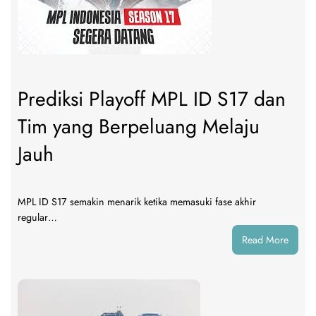
Paling
Panas
di
Asia
Pasifik
Prediksi Playoff MPL ID S17 dan
Tim yang Berpeluang Melaju
Jauh
MPL ID S17 semakin menarik ketika memasuki fase akhir
regular…
:
Read More
Predik
Playoff
MPL
ID