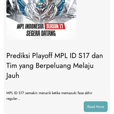
2026
Jadi
Pangg
Esport
Paling
Panas
di
Asia
Pasifik
Prediksi Playoff MPL ID S17 dan
Tim yang Berpeluang Melaju
Jauh
MPL ID S17 semakin menarik ketika memasuki fase akhir
regular…
:
Read More
Predik