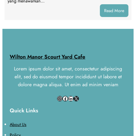
yang menawarkan…
:
Read More
Keung
Ocean
dalam
Membe
Penga
Onlin
Wilton Manor Scourt Yard Cafe
yang
Praktis
Lorem ipsum dolor sit amet, consectetur adipiscing
elit, sed do eiusmod tempor incididunt ut labore et
dolore magna aliqua. Ut enim ad minim veniam
Instagram
Facebook
LinkedIn
X
Quick Links
About Us
Policy