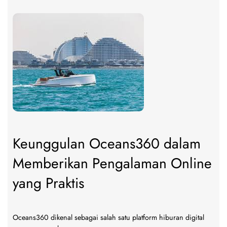
Playoff
MPL
ID
S17
dan
Tim
yang
Berpe
Melaj
Jauh
Keunggulan Oceans360 dalam
Memberikan Pengalaman Online
yang Praktis
Oceans360 dikenal sebagai salah satu platform hiburan digital